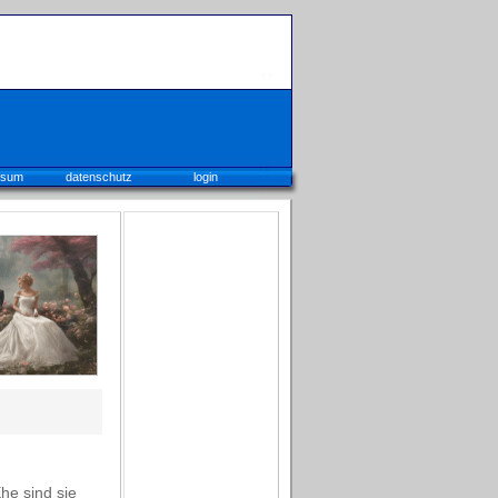
ssum
datenschutz
login
he sind sie