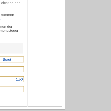
lleicht an den
Einkommen
e
.
mmen der
mmenssteuer