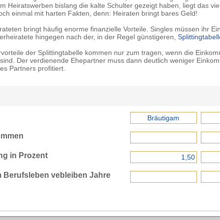
m Heiratswerben bislang die kalte Schulter gezeigt haben, liegt das vie
ch einmal mit harten Fakten, denn: Heiraten bringt bares Geld!
teten bringt häufig enorme finanzielle Vorteile. Singles müssen ihr 
erheiratete hingegen nach der, in der Regel günstigeren,
Splittingtabell
orteile der Splittingtabelle kommen nur zum tragen, wenn die Einko
 sind. Der verdienende Ehepartner muss dann deutlich weniger Einko
s Partners profitiert.
kommen
g in Prozent
 Berufsleben vebleiben Jahre