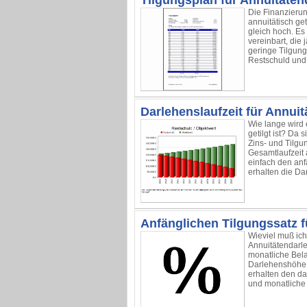
Tilgungsplan für Annuitäte
Die Finanzierung
annuitätisch get
gleich hoch. Es
vereinbart, die
geringe Tilgung
Restschuld und 
Darlehenslaufzeit für Annui
Wie lange wird 
getilgt ist? Da 
Zins- und Tilgun
Gesamtlaufzeit
einfach den anf
erhalten die Da
Anfänglichen Tilgungssatz 
Wieviel muß ich
Annuitätendarle
monatliche Bela
Darlehenshöhe,
erhalten den da
und monatliche