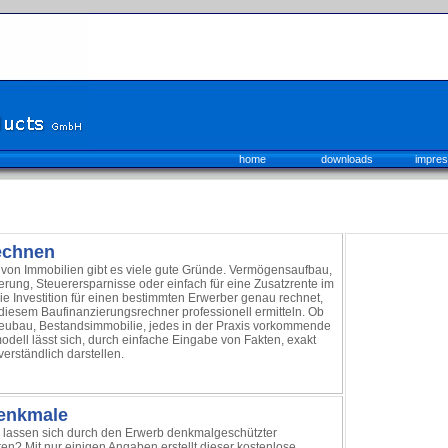
home
downloads
impre
echnen
von Immobilien gibt es viele gute Gründe. Vermögensaufbau,
ung, Steuerersparnisse oder einfach für eine Zusatzrente im
die Investition für einen bestimmten Erwerber genau rechnet,
diesem Baufinanzierungsrechner professionell ermitteln. Ob
ubau, Bestandsimmobilie, jedes in der Praxis vorkommende
dell lässt sich, durch einfache Eingabe von Fakten, exakt
erständlich darstellen.
denkmale
 lassen sich durch den Erwerb denkmalgeschützter
en? Mit nur einigen Angaben erstellt dieser kostenlose