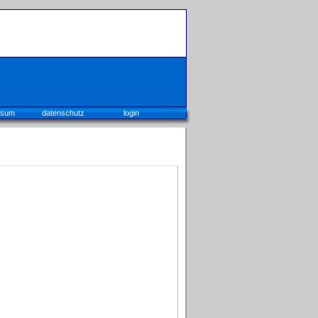
ssum
datenschutz
login