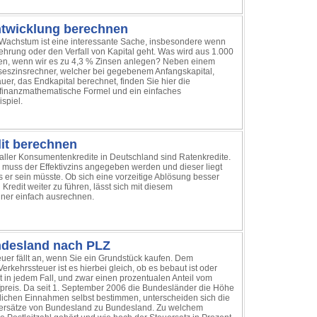
entwicklung berechnen
 Wachstum ist eine interessante Sache, insbesondere wenn
hrung oder den Verfall von Kapital geht. Was wird aus 1.000
ren, wenn wir es zu 4,3 % Zinsen anlegen? Neben einem
seszinsrechner, welcher bei gegebenem Anfangskapital,
uer, das Endkapital berechnet, finden Sie hier die
finanzmathematische Formel und ein einfaches
spiel.
it berechnen
 aller Konsumentenkredite in Deutschland sind Ratenkredite.
g muss der Effektivzins angegeben werden und dieser liegt
ls er sein müsste. Ob sich eine vorzeitige Ablösung besser
 Kredit weiter zu führen, lässt sich mit diesem
ner einfach ausrechnen.
desland nach PLZ
er fällt an, wenn Sie ein Grundstück kaufen. Dem
erkehrssteuer ist es hierbei gleich, ob es bebaut ist oder
rt in jedem Fall, und zwar einen prozentualen Anteil vom
fpreis. Da seit 1. September 2006 die Bundesländer die Höhe
lichen Einnahmen selbst bestimmen, unterscheiden sich die
uersätze von Bundesland zu Bundesland. Zu welchem