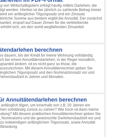
ndarlehen im PDF-Format
 von Wirtschaftsgütern erfolgt häufig mittels Darlehen, die
ilgt werden. Hierbei ist der jährlich zu zahlende Betrag immer
 wird ein anfänglicher Tilgungssatz und ein Zinssatz
 jährliche Summe aus beidem ergibt die Annuität. Der zunächst
santeil, erspart auf Dauer Zinsen für die verbleibende
erhöht sich, um den somit wegfallenden Zinsanteil.
tätendarlehen berechnen
es dauern, bis der Kredit für meine Wohnung vollständig
sich bei einem Annuitätendarlehen, in der Regel monatlich,
gsanteil ändern, ist es nicht ganz so trivial, die
 auszurechnen. Mit diesem Annuitätenrechner geben Sie
änglichen Tilgungssatz und den Nominalzinssatz vor und
rlehenslaufzeit in Jahren und Monaten.
für Annuitätendarlehen berechnen
 anfänglich tilgen, um innerhalb von z.B. 20 Jahren ein
hen vollständig zurück zu zahlen? Wie hoch ist dann meine
stung? Mit diesem praktischen Annuitätenrechner geben Sie
 Nominalzins und die gewünschte Darlehenslaufzeit vor und
zu notwendigen anfänglichen Tilgunssatz, sowie Annuität
 Belastung.