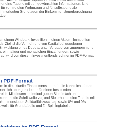
ner eine Tabelle mit den gewünschten Informationen. Und
für vermieteten Wohnraum und für selbstgenutzte
e hinterlegten Grundlagen der Einkommensteuerberechnung
tuell.
an einem Windpark, Investition in einen Aktien-, Immobilien-
s, Ziel ist die Vermehrung von Kapital bei gegebener
e Entwicklung eines Depots, unter Vorgabe von angenommener
g, einmaliger und monatlichen Einzahlungen, sowie
ag, wird von diesem Investmentfondsrechner im PDF-Format
m PDF-Format
ick in die aktuelle Einkommensteuertabelle kann sich lohnen,
t man sich aber gerade nur für einen bestimmten
ch. Mit diesem onlinetool geben Sie einfach unteres,
n und die Schrittweite vor, und Sie erhalten eine Tabelle mit
kommensteuer, Solidaritätszuschlag, sowie 8% und 9%
eweils für Grundtabelle und für Splittingtabelle.