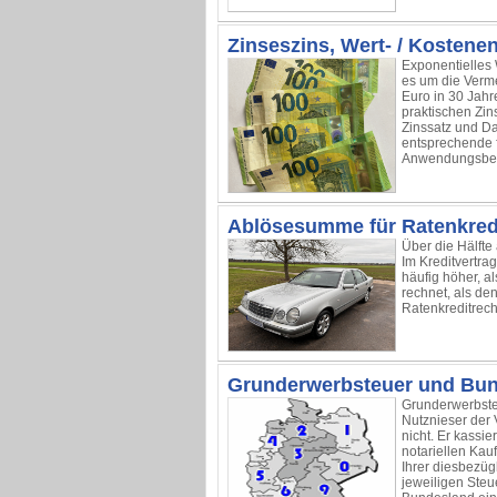
Zinseszins, Wert- / Kosten
Exponentielles
es um die Verme
Euro in 30 Jah
praktischen Zin
Zinssatz und Da
entsprechende 
Anwendungsbei
Ablösesumme für Ratenkred
Über die Hälfte
Im Kreditvertra
häufig höher, a
rechnet, als den
Ratenkreditrech
Grunderwerbsteuer und Bun
Grunderwerbsteu
Nutznieser der V
nicht. Er kassie
notariellen Kau
Ihrer diesbezüg
jeweiligen Ste