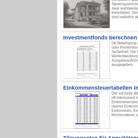
Steuersparrech
zwar wahlweise 
Immobilien. Di
sind natürlich ak
Investmentfonds berechnen
Ob Beteiligung 
oder Rentenfond
Sicherheit. Di
Wertentwicklun
Ausgabeaufschl
ausgegeben.
Einkommensteuertabellen i
Der schnelle Bl
oft interessier
Einkommensberei
oberes Einkomme
Einkommen, Ein
Kirchensteuer, j